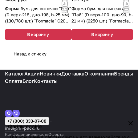
Форма бум. для выпечки "Пай"
Форма бум. для выпечки
(D верх-218, дно-198, h-25 мм)
"Пай" (D верх-100, дно-90, h-
(130/780 шт.) "Formacia" C200-
21 мм) (2250 шт.) "Formacia"
25LB
С90-21P
В корзину
В корзину
Назад к списку
Каталог
Акции
Новинки
Доставка
О компании
Бренды
Оплата
Блог
Контакты
+7 (800) 333-07-08
Файлы cookie
info@rm-pack.ru
Конфиденциальность
Оферта
Для улучшения работы сайта и его взаимодействия с