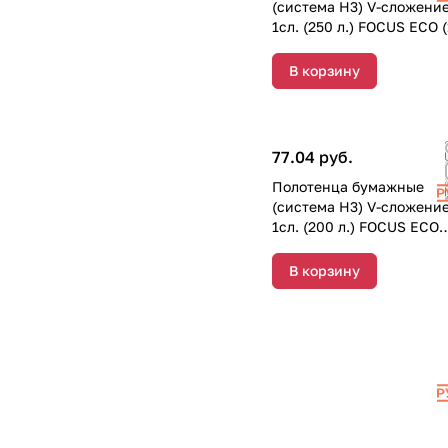
(система Н3) V-сложени
1сл. (250 л.) FOCUS ECO (
пачек) 5083742
В корзину
77.04 руб.
Полотенца бумажные
(система Н3) V-сложени
1сл. (200 л.) FOCUS ECO
(1/15 пачек) 5083743
В корзину