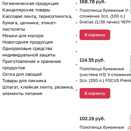
168.78 руб.
Гигиеническая продукция
Канцелярские товары
Полотенца бумажные V-
Кассовая лента, термоэтикетка,
сложение 2сл. (100 л.)
Gratias (1/30 пачек) ЧЕ
бумага, ценники, этикет-
пистолеты
В корзину
Мешки для мусора
Новогодняя продукция
Одноразовые средства
индивидуальной защиты
114.55 руб.
Приготовление и хранение
продуктов
Полотенца бумажные
Сетка для овощей
(система Н3) V-сложени
Товары для пикника
2сл. (200 л.) FOCUS Prem
(1/15 пачек) 5083740
Шпагат, клейкая лента, резинка,
элементы питания
В корзину
102.19 руб.
Полотенца бумажные