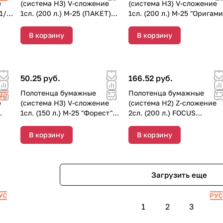
е
(система Н3) V-сложение
(система Н3) V-сложение
1/15
1сл. (200 л.) М-25 (ПАКЕТ)
1сл. (200 л.) М-25 "Оригами
"Форест" (15 пачек)
(1/20 пачек)
В корзину
В корзину
50.25 руб.
166.52 руб.
Полотенца бумажные
Полотенца бумажные
е
(система Н3) V-сложение
(система Н2) Z-сложение
1сл. (150 л.) М-25 "Форест"
2сл. (200 л.) FOCUS
(1/24 пачек)
Водорастворимые (1/20
пачек) 5083802
В корзину
В корзину
Загрузить еще
1
2
3