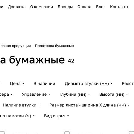
ки
Доставка
О компании
Бренды
Оплата
Блог
Контакты
ческая продукция
Полотенца бумажные
а бумажные
42
Цена
В наличии
Диаметр втулки (мм)
Реес
сера
Управление
Глубина (мм)
Высота (мм)
Наличие втулки
Размер листа - ширина Х длина (мм)
на намотки (м)
Вид сырья