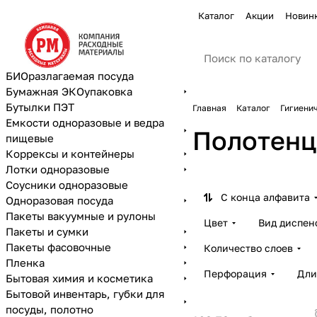
Каталог
Акции
Новин
БИОразлагаемая посуда
Бумажная ЭКОупаковка
Бутылки ПЭТ
Главная
Каталог
Гигиени
Емкости одноразовые и ведра
Полотенц
пищевые
Коррексы и контейнеры
Лотки одноразовые
Соусники одноразовые
С конца алфавита
Одноразовая посуда
Пакеты вакуумные и рулоны
Цвет
Вид диспен
Пакеты и сумки
Пакеты фасовочные
Количество слоев
Пленка
Перфорация
Дли
Бытовая химия и косметика
Бытовой инвентарь, губки для
посуды, полотно