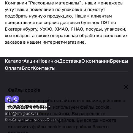
Компании "Расходные материалы" , наши менеджеры
учтут ваши пожелания по упаковке и помогут
подобрать нужную продукцию. Нашим клиентам
предоставляется сервис доставки бутылок ПЭТ по
Екатеринбургу, УрФО, ХМАО, ЯНАО, посуды, упаковки,
хозтоваров, а также оперативная обработка всех ваших
заказов в нашем интернет-магазине.
Каталог
Акции
Новинки
Доставка
О компании
Бренды
Оплата
Блог
Контакты
Файлы cookie
Для улучшения работы сайта и его взаимодействия с
+7 (800) 333-07-08
пользователями мы используем файлы cookie.
info@rm-pack.ru
Продолжая работу с сайтом, Вы разрешаете
Конфиденциальность
Оферта
использование cookie-файлов. Вы всегда можете
отключить файлы cookie в настройках Вашего