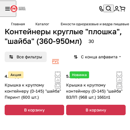
Главная
Каталог
Емкости одноразовые и ведра пищевые
Контейнеры круглые "плошка",
"шайба" (360-950мл)
30
Все фильтры
С конца алфавита
Акция
Новинка
4.40 руб.
5.35 руб.
Крышка к круглому
Крышка к круглому
контейнеру (D-145) "шайба"
контейнеру (D-145) "шайба"
Перинт (600 шт.)
ВЗЛП (968 шт.) 1661п1
В корзину
В корзину