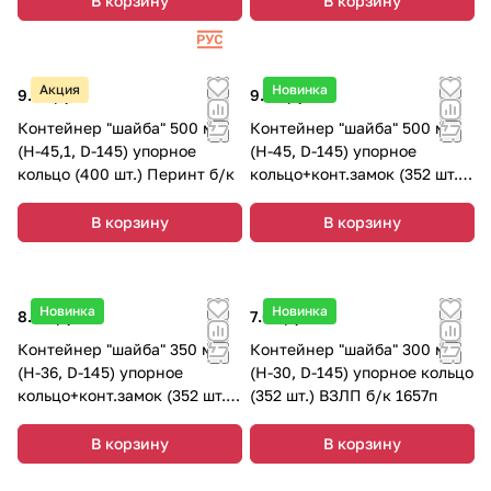
В корзину
В корзину
Акция
Новинка
9.35 руб.
9.59 руб.
Контейнер "шайба" 500 мл
Контейнер "шайба" 500 мл
(Н-45,1, D-145) упорное
(Н-45, D-145) упорное
кольцо (400 шт.) Перинт б/к
кольцо+конт.замок (352 шт.)
ВЗЛП б/к 1651п
В корзину
В корзину
Новинка
Новинка
8.88 руб.
7.01 руб.
Контейнер "шайба" 350 мл
Контейнер "шайба" 300 мл
(Н-36, D-145) упорное
(Н-30, D-145) упорное кольцо
кольцо+конт.замок (352 шт.)
(352 шт.) ВЗЛП б/к 1657п
ВЗЛП б/к 1649п
В корзину
В корзину