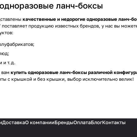
 одноразовые ланч-боксы
дставлены
качественные и недорогие одноразовые ланч-бо
 поставляет продукцию известных брендов, у нас вы может
уктов:
полуфабрикатов;
люд;
 и т.д.
т вам
купить одноразовые ланч-боксы различной конфигур
нты с крышкой и без крышки, выбор исключительно велик!
и
Доставка
О компании
Бренды
Оплата
Блог
Контакты