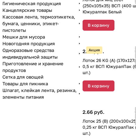
Гигиеническая продукция
(250х105х35) ВСП (400 ш
Канцелярские товары
Южуралпак Белый
Кассовая лента, термоэтикетка,
бумага, ценники, этикет-
В корзину
пистолеты
Мешки для мусора
Новогодняя продукция
Одноразовые средства
Акция
2.35 руб.
индивидуальной защиты
Лоток 26 KG (А) (170х127
Приготовление и хранение
0,5 кг ВСП ЮжуралПак (
продуктов
шт.)
Сетка для овощей
Товары для пикника
В корзину
Шпагат, клейкая лента, резинка,
элементы питания
2.66 руб.
Лоток 25 (B) (200х100х25
0,25 кг ВСП ЮжуралПак 
шт.)