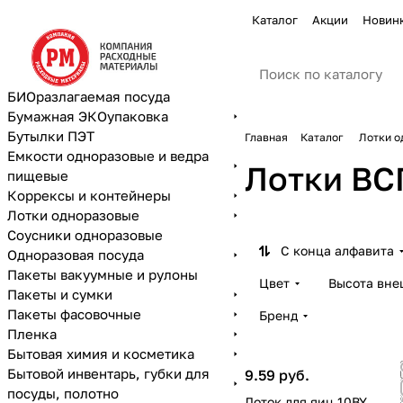
Каталог
Акции
Новин
БИОразлагаемая посуда
Бумажная ЭКОупаковка
Бутылки ПЭТ
Главная
Каталог
Лотки о
Емкости одноразовые и ведра
Лотки ВС
пищевые
Коррексы и контейнеры
Лотки одноразовые
Соусники одноразовые
С конца алфавита
Одноразовая посуда
Пакеты вакуумные и рулоны
Цвет
Высота вне
Пакеты и сумки
Пакеты фасовочные
Бренд
Пленка
Бытовая химия и косметика
Бытовой инвентарь, губки для
9.59 руб.
посуды, полотно
Лоток для яиц 10BY