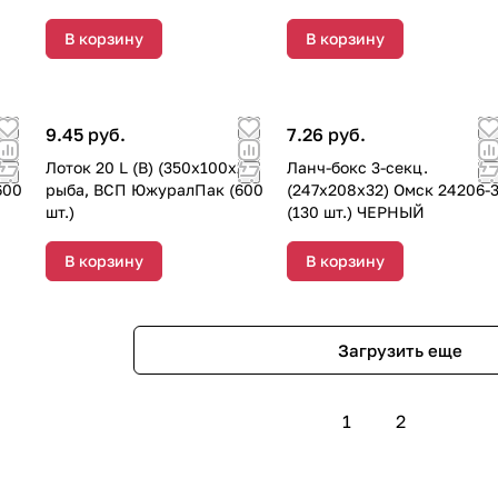
В корзину
В корзину
9.45 руб.
7.26 руб.
20)
Лоток 20 L (B) (350х100х20)
Ланч-бокс 3-секц.
600
рыба, ВСП ЮжуралПак (600
(247х208х32) Омск 24206-
шт.)
(130 шт.) ЧЕРНЫЙ
В корзину
В корзину
Загрузить еще
1
2