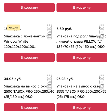
В корзину
В корзину
Акция
15.50 руб.
5.69 руб.
Упаковка с ложементом PIE
Упаковка под ролл/шаурму с
Window White
линией отрыва PILLOW "L"
120х120х100х100
185х70х55 (50/450 шт.) OSQ
КОМПЛЕКТ (25/450 шт.)
ForGenika
В корзину
В корзину
34.95 руб.
25.23 руб.
Упаковка на вынос с окном
Упаковка на вынос с окном
2500 TABOX PRO 260х260х40
1555 TABOX PRO 200х200х55
(25/150 шт.) OSQ
(25/175 шт.) OSQ
В корзину
В корзину