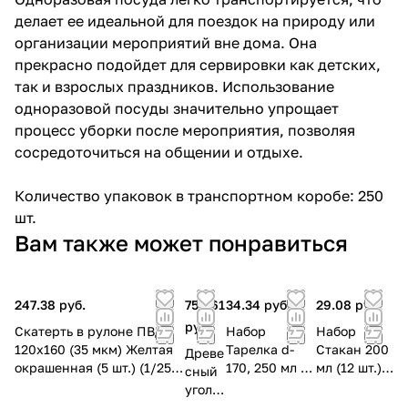
делает ее идеальной для поездок на природу или
организации мероприятий вне дома. Она
прекрасно подойдет для сервировки как детских,
так и взрослых праздников. Использование
одноразовой посуды значительно упрощает
процесс уборки после мероприятия, позволяя
сосредоточиться на общении и отдыхе.
Количество упаковок в транспортном коробе: 250
шт.
Вам также может понравиться
247.38 руб.
759.61
34.34 руб.
29.08 руб.
руб.
Скатерть в рулоне ПВД
Набор
Набор
120х160 (35 мкм) Желтая
Тарелка d-
Стакан 200
Древе
окрашенная (5 шт.) (1/25
170, 250 мл (6
мл (12 шт.)
сный
шт.) Интерпак
шт.) (1/100
(1/200 шт.)
уголь
шт.)
8 кг