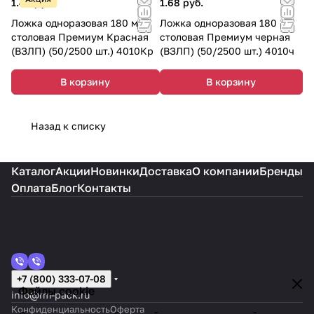
1.40 руб.
1.68 руб.
Ложка одноразовая 180 мм
Ложка одноразовая 180 мм
столовая Премиум Красная
столовая Премиум черная
(ВЗЛП) (50/2500 шт.) 4010Кр
(ВЗЛП) (50/2500 шт.) 4010ч
В корзину
В корзину
Назад к списку
Каталог
Акции
Новинки
Доставка
О компании
Бренды
Оплата
Блог
Контакты
+7 (800) 333-07-08
Файлы cookie
info@rm-pack.ru
Конфиденциальность
Оферта