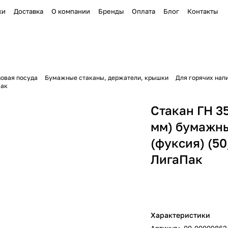
ки
Доставка
О компании
Бренды
Оплата
Блог
Контакты
овая посуда
Бумажные стаканы, держатели, крышки
Для горячих напи
Пак
Стакан ГН 35
мм) бумажн
(фуксия) (50
ЛигаПак
Характеристики