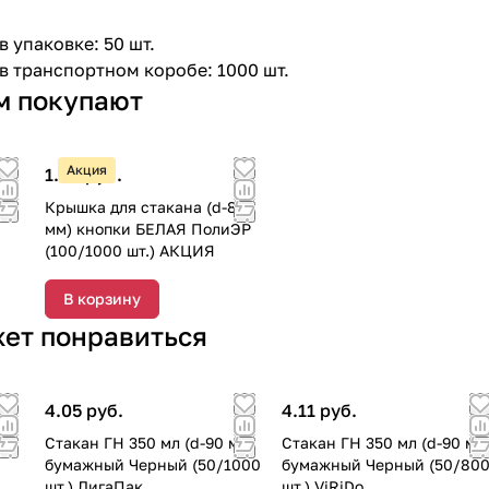
 упаковке: 50 шт.
в транспортном коробе: 1000 шт.
м покупают
Акция
1.80 руб.
90
Крышка для стакана (d-89
мм) кнопки БЕЛАЯ ПолиЭР
(100/1000 шт.) АКЦИЯ
В корзину
жет понравиться
4.05 руб.
4.11 руб.
мм)
Стакан ГН 350 мл (d-90 мм)
Стакан ГН 350 мл (d-90 мм
бумажный Черный (50/1000
бумажный Черный (50/80
шт.) ЛигаПак
шт.) ViRiDo