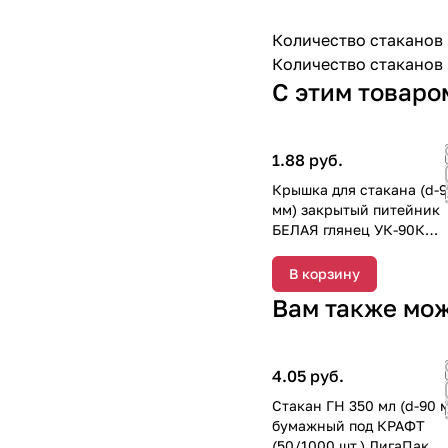
Количество стаканов в
Количество стаканов 
С этим товаро
1.88 руб.
Крышка для стакана (d-
мм) закрытый питейник
БЕЛАЯ глянец УК-90К
Каштан (100/2000 шт.)
В корзину
Вам также мо
4.05 руб.
Стакан ГН 350 мл (d-90 
бумажный под КРАФТ
(50/1000 шт.) ЛигаПак