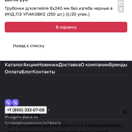
Трубочки д/коктейля 8х240 мм без изгиба черные в
ИНД.ПЭ УПАКОВКЕ (250 шт.) (1/20 упак.)
В корзину
Назад к списку
Каталог
Акции
Новинки
Доставка
О компании
Бренды
Оплата
Блог
Контакты
+7 (800) 333-07-08
Файлы cookie
info@rm-pack.ru
Конфиденциальность
Оферта
Для улучшения работы сайта и его взаимодействия с
пользователями мы используем файлы cookie.